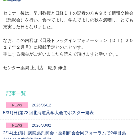
セミナー後は、早川教授と日経ＤＩの記者の方も交えて情報交換会
（懇親会）を行い、食べてよし、学んでよしの秋を満喫し、とても
充実した日となりました。
なお、この内容は《日経ドラッグインフォメーション（ＤＩ）２０
１７年２月号》に掲載予定とのことです。
手にする機会がございましたら読んで頂けますと幸いです。
センター薬局 上川店 庵原 伸也
記事一覧
2026/06/12
NEWS
5/31(日)第73回北海道薬学大会でポスター発表
2026/03/02
NEWS
2/14(土)旭川病院薬剤師会・薬剤師会合同フォーラムで2年目薬