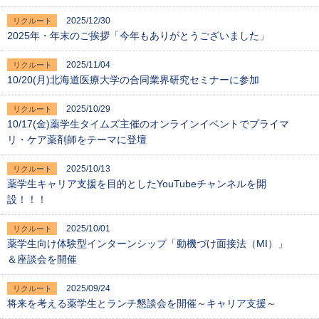
2025/12/30
リクルート
2025年・年末のご挨拶「今年もありがとうございました」
2025/11/04
リクルート
10/20(月)北海道医療大学の合同業界研究セミナーに参加
2025/10/29
リクルート
10/17(金)薬学生タイムズ主催のオンラインイベントでプライマ
リ・ケア薬剤師をテーマに登壇
2025/10/13
リクルート
薬学生キャリア支援を目的としたYouTubeチャンネルを開
設！！！
2025/10/01
リクルート
薬学生向け体験型インターンシップ「動機づけ面接法（MI）」
＆座談会を開催
2025/09/24
リクルート
将来を考える薬学生とランチ懇談会を開催～キャリア支援～