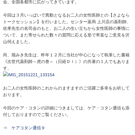
会。全国各都市に広がってきています。
今回は３月いっぱいで異動となるお二人の女性医師との【さよなら
トークセッション】を行いました。センター薬局 上川店の薬剤師、
佐孝先生の名司会のもと、お二人の生い立ちから女性医師の事情に
ついて、また寄せられた数々の質問に応える形で率直なご意見を沢
山伺えました。
尚、堀みき先生は、昨年１２月に当社が中心になって執筆した書籍
《次世代薬剤師～虎の巻～（日経ＤＩ）》の共著の１人でもありま
す。
お二人の女性医師のこれからのますますのご活躍ご多幸をお祈して
おります。
今回のケア・コタンの詳細につきましては、ケア・コタン通信も添
付しておりますのでご覧ください。
⇒
ケアコタン通信９