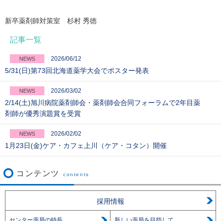
新卒薬剤師対策室 杉村 秀徳
記事一覧
2026/06/12
NEWS
5/31(日)第73回北海道薬学大会でポスター発表
2026/03/02
NEWS
2/14(土)旭川病院薬剤師会・薬剤師会合同フォーラムで2年目薬
剤師が優秀演題賞を受賞
2026/02/02
NEWS
1月23日(金)ケア・カフェ上川（ケア・コタン）開催
コンテンツ
contents
採用情報
センター薬局の特長
新しい薬局を目指して