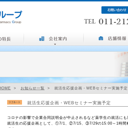
HOME
>
お知らせ一覧
> 就活生応援企画・WEBセミナー実施予定
就活生応援企画・WEBセミナー実施予定
コロナの影響で企業合同説明会が中止されるなど薬学生の就活にも
就活生の応援企画として、①7/1、②7/15、③7/29の15:00～1