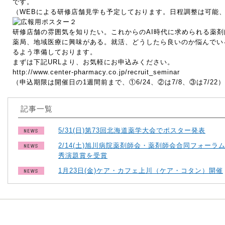
です。
（WEBによる研修店舗見学も予定しております。日程調整は可能
研修店舗の雰囲気を知りたい。これからのAI時代に求められる薬
薬局、地域医療に興味がある。就活、どうしたら良いのか悩んでい
るよう準備しております。
まずは下記URLより、お気軽にお申込みください。
http://www.center-pharmacy.co.jp/recruit_seminar
（申込期限は開催日の1週間前まで、①6/24、②は7/8、③は7/22）
記事一覧
5/31(日)第73回北海道薬学大会でポスター発表
2/14(土)旭川病院薬剤師会・薬剤師会合同フォーラ
秀演題賞を受賞
1月23日(金)ケア・カフェ上川（ケア・コタン）開催