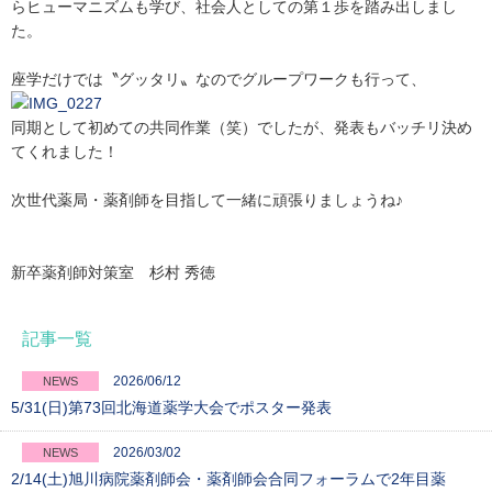
らヒューマニズムも学び、社会人としての第１歩を踏み出しまし
た。
座学だけでは〝グッタリ〟なのでグループワークも行って、
同期として初めての共同作業（笑）でしたが、発表もバッチリ決め
てくれました！
次世代薬局・薬剤師を目指して一緒に頑張りましょうね♪
新卒薬剤師対策室 杉村 秀徳
記事一覧
2026/06/12
NEWS
5/31(日)第73回北海道薬学大会でポスター発表
2026/03/02
NEWS
2/14(土)旭川病院薬剤師会・薬剤師会合同フォーラムで2年目薬