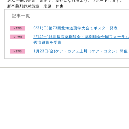
選んだ先の企業、業界で、幸せになれるよう、サポートします。
新卒薬剤師対策室 庵原 伸也
記事一覧
5/31(日)第73回北海道薬学大会でポスター発表
2/14(土)旭川病院薬剤師会・薬剤師会合同フォーラ
秀演題賞を受賞
1月23日(金)ケア・カフェ上川（ケア・コタン）開催