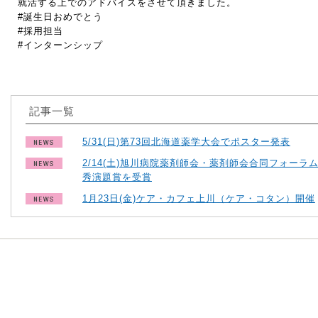
就活する上でのアドバイスをさせて頂きました。
#誕生日おめでとう
#採用担当
#インターンシップ
記事一覧
5/31(日)第73回北海道薬学大会でポスター発表
2/14(土)旭川病院薬剤師会・薬剤師会合同フォーラ
秀演題賞を受賞
1月23日(金)ケア・カフェ上川（ケア・コタン）開催