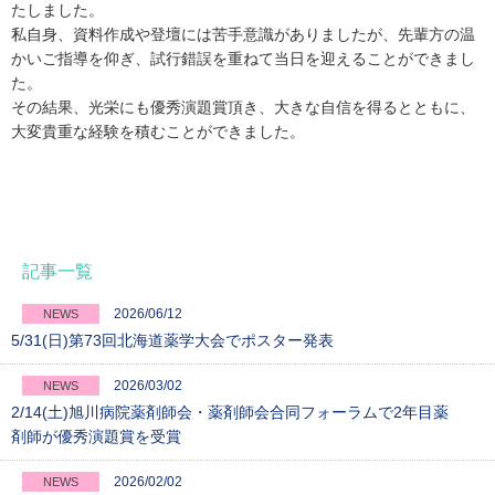
たしました。
私自身、資料作成や登壇には苦手意識がありましたが、先輩方の温
かいご指導を仰ぎ、試行錯誤を重ねて当日を迎えることができまし
た。
その結果、光栄にも優秀演題賞頂き、大きな自信を得るとともに、
大変貴重な経験を積むことができました。
記事一覧
2026/06/12
NEWS
5/31(日)第73回北海道薬学大会でポスター発表
2026/03/02
NEWS
2/14(土)旭川病院薬剤師会・薬剤師会合同フォーラムで2年目薬
剤師が優秀演題賞を受賞
2026/02/02
NEWS